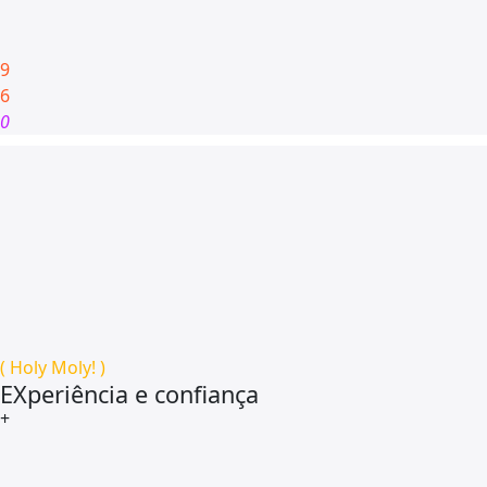
9
6
0
( Holy Moly! )
EXperiência e confiança
+