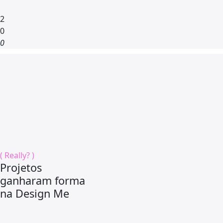
2
0
0
( Really? )
Projetos
ganharam forma
na Design Me