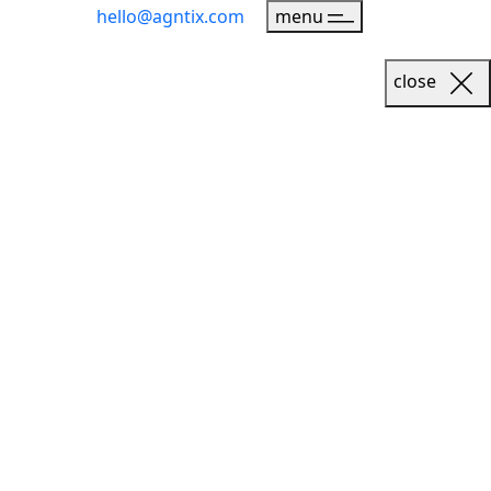
hello@agntix.com
menu
close